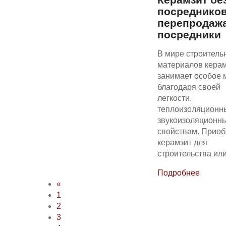
посредников
перепродажа
посредники
В мире строитель
материалов кера
занимает особое 
благодаря своей
легкости,
теплоизоляционн
звукоизоляционн
свойствам. Приоб
керамзит для
строительства и
Подробнее
«
1
2
3