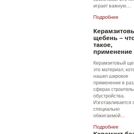
играет важную…
Подробнее
Керамзитов
щебень – что
такое,
применение
Керамзитовый ще
это материал, ко
нашел широкое
применение в ра
сферах строитель
обустройства.
Изготавливается 
специально
обжигаемой…
Подробнее
Керамзит бе