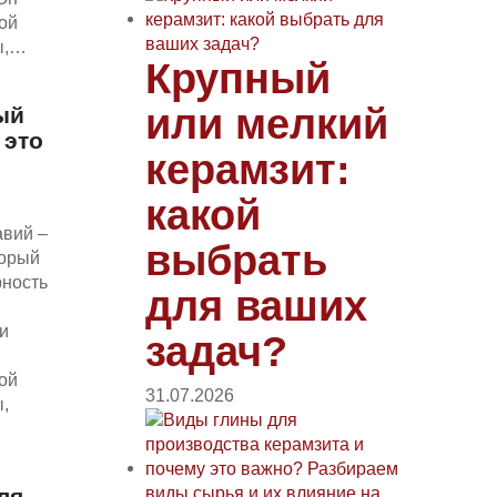
ой
ы,…
Крупный
или мелкий
ый
 это
керамзит:
какой
авий –
выбрать
торый
рность
для ваших
и
задач?
ой
31.07.2026
,
ля