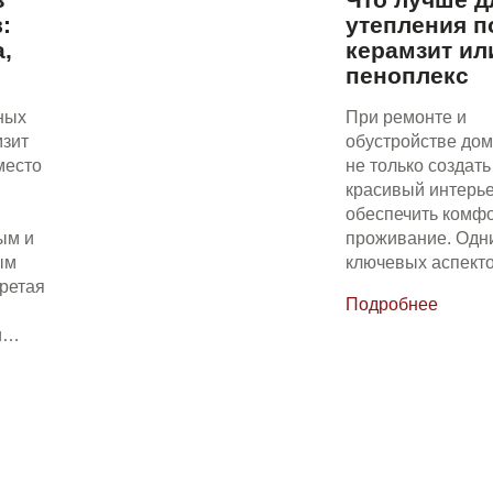
:
утепления п
,
керамзит ил
пеноплекс
ных
При ремонте и
мзит
обустройстве до
место
не только создать
красивый интерье
обеспечить комф
ым и
проживание. Одн
ым
ключевых аспек
ретая
Подробнее
ли…