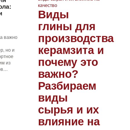
ола:
Виды
и
глины для
производства
ма важно
керамзита и
р, но и
ортное
почему это
им из
тов…
важно?
Разбираем
виды
сырья и их
влияние на