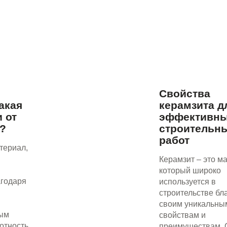
Свойства
акая
керамзита д
 от
эффективн
т?
строительн
работ
териал,
Керамзит – это м
который широко
агодаря
используется в
строительстве бл
своим уникальны
ым
свойствам и
отность
преимуществам. 