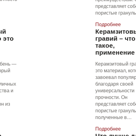
представляет соб
пористые гранул
Подробнее
ый
Керамзитов
 это
гравий – что
такое,
применение
бень —
Керамзитовый гр
торый
это материал, ко
завоевал популя
зличных
благодаря своей
ства и
универсальности 
прочности. Он
он из
представляет соб
пористые гранулы
полученные в…
Подробнее
з
Что лучше д