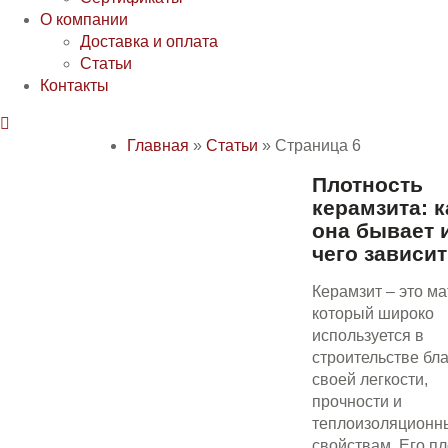
О компании
Доставка и оплата
Статьи
Контакты

Главная
»
Статьи
»
Страница 6
Плотность
керамзита: к
она бывает и
чего зависи
Керамзит – это ма
который широко
используется в
строительстве бл
своей легкости,
прочности и
теплоизоляционн
свойствам. Его пл